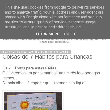
This site uses cookies from Google to deliver its services
and to analyze traffic. Your IP address and user-agent are
shared with Google along with performance and security
metrics to ensure quality of service, generate usage
statistics, and to detect and address abuse.
LEARN MORE
GOT IT
quinta-feira, 20 de junho de 2013
Coisas de 7 Hábitos para Crianças
Os 7 Hábitos para estas Férias...
Cultivaremos um por semana, durante três loooooongos
meses...
Depois olha... é esperar que a semente lá fique!