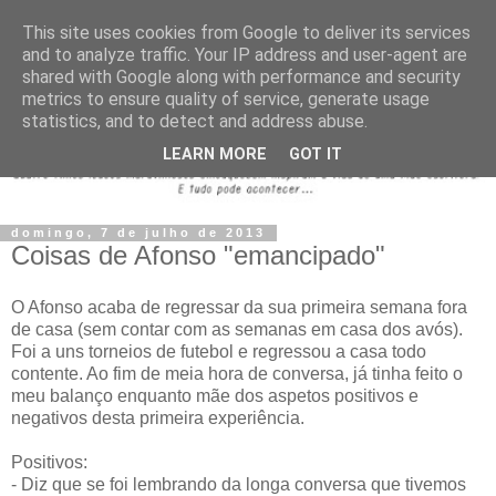
This site uses cookies from Google to deliver its services
and to analyze traffic. Your IP address and user-agent are
shared with Google along with performance and security
metrics to ensure quality of service, generate usage
statistics, and to detect and address abuse.
LEARN MORE
GOT IT
domingo, 7 de julho de 2013
Coisas de Afonso "emancipado"
O Afonso acaba de regressar da sua primeira semana fora
de casa (sem contar com as semanas em casa dos avós).
Foi a uns torneios de futebol e regressou a casa todo
contente. Ao fim de meia hora de conversa, já tinha feito o
meu balanço enquanto mãe dos aspetos positivos e
negativos desta primeira experiência.
Positivos:
- Diz que se foi lembrando da longa conversa que tivemos