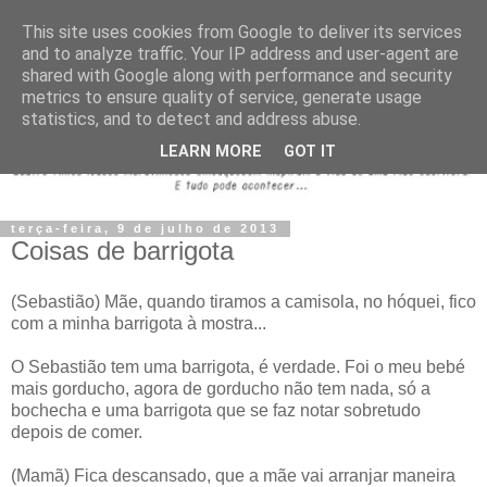
This site uses cookies from Google to deliver its services
and to analyze traffic. Your IP address and user-agent are
shared with Google along with performance and security
metrics to ensure quality of service, generate usage
statistics, and to detect and address abuse.
LEARN MORE
GOT IT
terça-feira, 9 de julho de 2013
Coisas de barrigota
(Sebastião) Mãe, quando tiramos a camisola, no hóquei, fico
com a minha barrigota à mostra...
O Sebastião tem uma barrigota, é verdade. Foi o meu bebé
mais gorducho, agora de gorducho não tem nada, só a
bochecha e uma barrigota que se faz notar sobretudo
depois de comer.
(Mamã) Fica descansado, que a mãe vai arranjar maneira