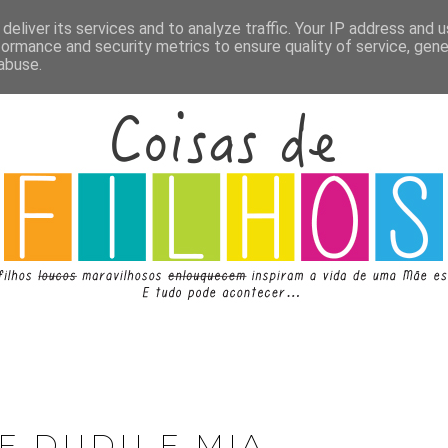
deliver its services and to analyze traffic. Your IP address and 
formance and security metrics to ensure quality of service, gen
abuse.
E DUDU E MIA