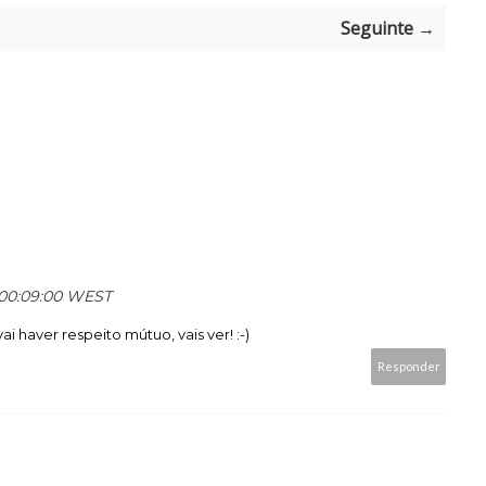
Seguinte →
s 00:09:00 WEST
i haver respeito mútuo, vais ver! :-)
Responder