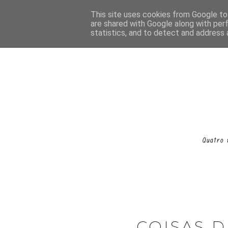
This site uses cookies from Google to 
are shared with Google along with per
statistics, and to detect and address 
COISAS D