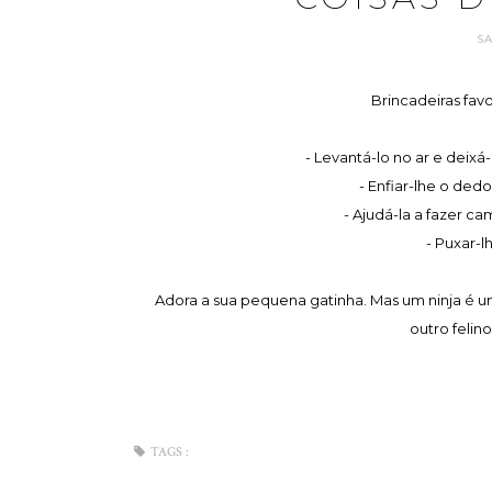
S
Brincadeiras fav
- Levantá-lo no ar e deixá-
- Enfiar-lhe o dedo
- Ajudá-la a fazer ca
- Puxar-l
Adora a sua pequena gatinha. Mas um ninja é u
outro felin
TAGS :