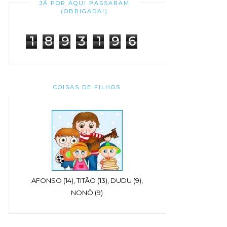
JÁ POR AQUI PASSARAM
(OBRIGADA!)
1
8
9
3
1
9
6
COISAS DE FILHOS
AFONSO (14), TITÃO (13), DUDU (9),
NONÔ (9)