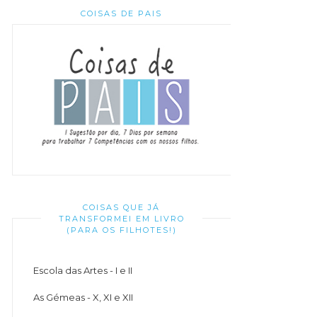
COISAS DE PAIS
COISAS QUE JÁ
TRANSFORMEI EM LIVRO
(PARA OS FILHOTES!)
Escola das Artes - I e II
As Gémeas - X, XI e XII