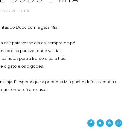
ARA RODI
- 12.8.13
oritas do Dudu com a gata Mia:
la cair para ver se ela cai sempre de pé.
 na orelha para ver onde vai dar.
mbalhotas para a frente e para trás.
he o gato e os bigodes.
m ninja. É esperar que a pequena Mia ganhe defesas contra o
o que temos cá em casa...