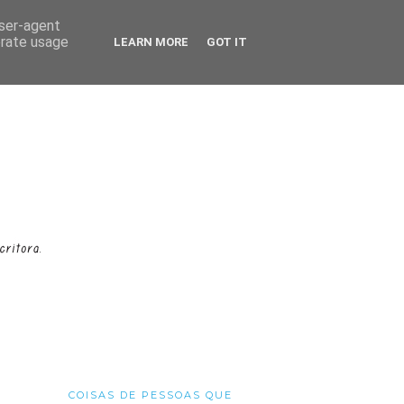
user-agent
erate usage
LEARN MORE
GOT IT
COISAS DE PESSOAS QUE