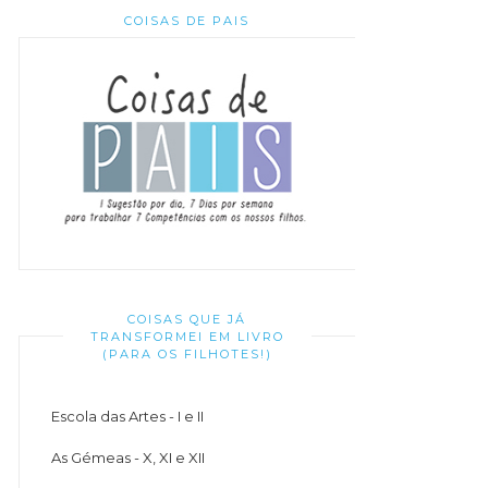
COISAS DE PAIS
COISAS QUE JÁ
TRANSFORMEI EM LIVRO
(PARA OS FILHOTES!)
Escola das Artes - I e II
As Gémeas - X, XI e XII