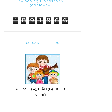
JÁ POR AQUI PASSARAM
(OBRIGADA!)
1
8
9
1
9
6
6
COISAS DE FILHOS
AFONSO (14), TITÃO (13), DUDU (9),
NONÔ (9)