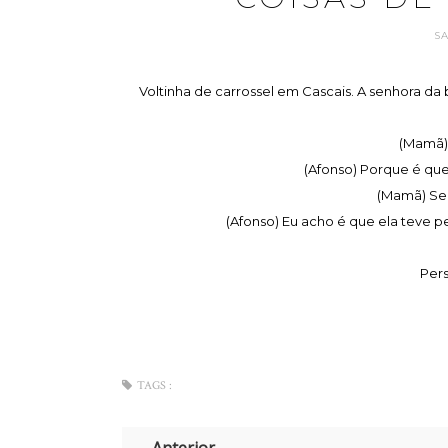
S
Voltinha de carrossel em Cascais. A senhora da 
(Mamã)
(Afonso) Porque é que
(Mamã) Se 
(Afonso) Eu acho é que ela teve pen
Pers
TAGS :