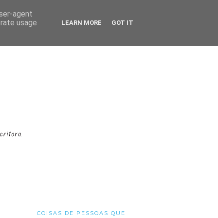
user-agent
erate usage
LEARN MORE
GOT IT
COISAS DE PESSOAS QUE