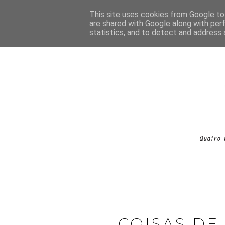
This site uses cookies from Google to 
are shared with Google along with per
statistics, and to detect and address 
COISAS DE