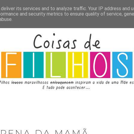
deliver its services and to analyze traffic. Your IP address and 
formance and security metrics to ensure quality of service, gen
abuse.
 PENA DA MAMÃ