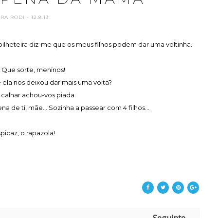
ARA RODI
- 12.8.13
bilheteira diz-me que os meus filhos podem dar uma voltinha.
 Que sorte, meninos!
 ela nos deixou dar mais uma volta?
calhar achou-vos piada.
a de ti, mãe... Sozinha a passear com 4 filhos...
picaz, o rapazola!