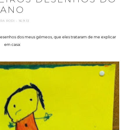
ANO
ARA RODI
- 16.9.13
 desenhos dos meus gémeos, que eles trataram de me explicar
em casa: