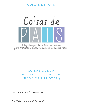
COISAS DE PAIS
COISAS QUE JÁ
TRANSFORMEI EM LIVRO
(PARA OS FILHOTES!)
Escola das Artes - I e II
As Gémeas - X, XI e XII