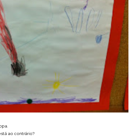
opa.
está ao contrário?