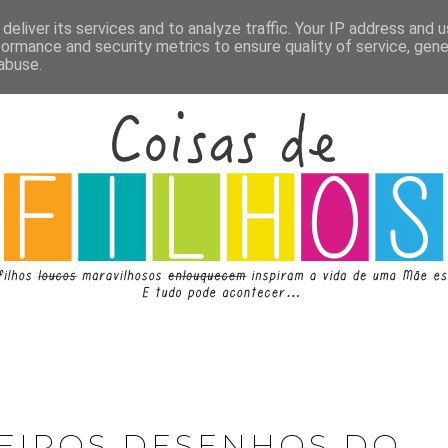
deliver its services and to analyze traffic. Your IP address and 
formance and security metrics to ensure quality of service, gen
abuse.
MEIROS DESENHOS DO