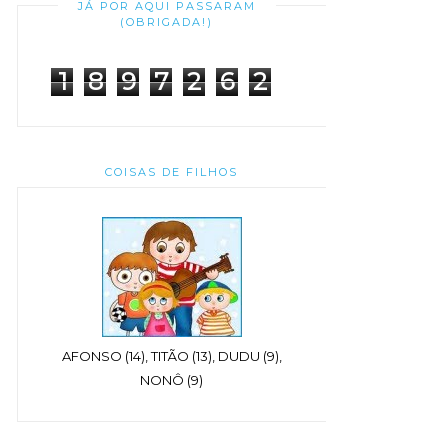
JÁ POR AQUI PASSARAM
(OBRIGADA!)
1
8
9
7
2
6
2
COISAS DE FILHOS
AFONSO (14), TITÃO (13), DUDU (9),
NONÔ (9)