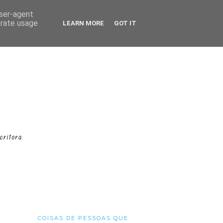
user-agent
erate usage
LEARN MORE
GOT IT
COISAS DE PESSOAS QUE