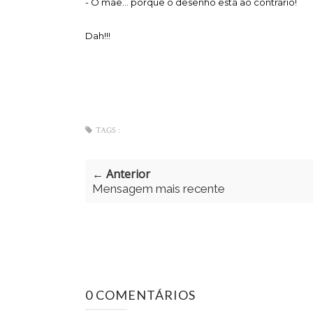
- Ó mãe... porque o desenho está ao contrário!
Dah!!!
TAGS :
← Anterior
Mensagem mais recente
0 COMENTÁRIOS