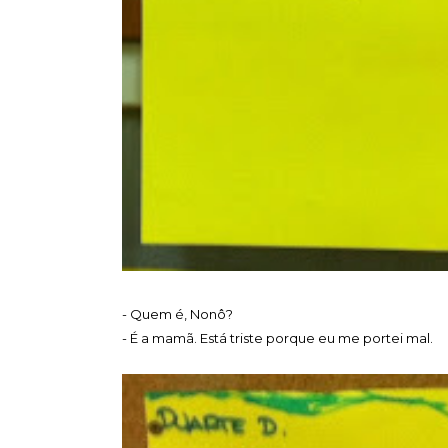
- Quem é, Nonô?
- É a mamã. Está triste porque eu me portei mal.