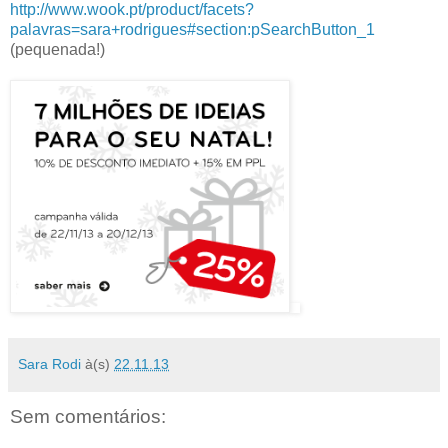
http://www.wook.pt/product/facets?
palavras=sara+rodrigues#section:pSearchButton_1
(pequenada!)
Sara Rodi
à(s)
22.11.13
Sem comentários: