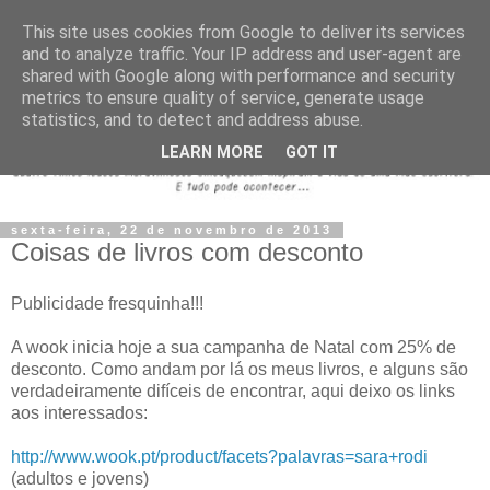
This site uses cookies from Google to deliver its services
and to analyze traffic. Your IP address and user-agent are
shared with Google along with performance and security
metrics to ensure quality of service, generate usage
statistics, and to detect and address abuse.
LEARN MORE
GOT IT
sexta-feira, 22 de novembro de 2013
Coisas de livros com desconto
Publicidade fresquinha!!!
A wook inicia hoje a sua campanha de Natal com 25% de
desconto. Como andam por lá os meus livros, e alguns são
verdadeiramente difíceis de encontrar, aqui deixo os links
aos interessados:
http://www.wook.pt/product/facets?palavras=sara+rodi
(adultos e jovens)