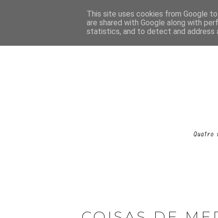
This site uses cookies from Google to 
are shared with Google along with per
statistics, and to detect and address 
COISAS DE ME