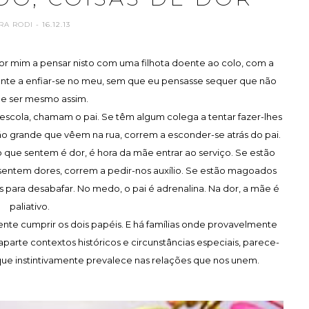
RA RODI
- 16.12.13
or mim a pensar nisto com uma filhota doente ao colo, com a
ente a enfiar-se no meu, sem que eu pensasse sequer que não
de ser mesmo assim.
 escola, chamam o pai. Se têm algum colega a tentar fazer-lhes
ão grande que vêem na rua, correm a esconder-se atrás do pai.
o que sentem é dor, é hora da mãe entrar ao serviço. Se estão
 sentem dores, correm a pedir-nos auxílio. Se estão magoados
ara desabafar. No medo, o pai é adrenalina. Na dor, a mãe é
paliativo.
ente cumprir os dois papéis. E há famílias onde provavelmente
 aparte contextos históricos e circunstâncias especiais, parece-
que instintivamente prevalece nas relações que nos unem.