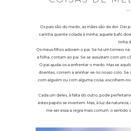
SA
Os pais são do medo, as mães são da dor. Dei p
carinha quente colada à minha, aquele bafo do
tinha 
Os meus filhos adoram o pai. Se há um torneio na
a folha, contam ao pai. Se se assustam com um c
O pai ajuda-os a enfrentar o medo. Mas se aquil
doentes, correm a aninhar-se no nosso colo. Se
com alguém ou com alguma coisa, escolhem-nos p
Cada um deles, à falta do outro, pode perfeitam
estes papéis se invertem. Mas, à luz da natureza,
me ser essa a regra mais comum, o sentido 