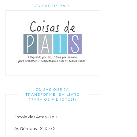
COISAS DE PAIS
COISAS QUE JÁ
TRANSFORMEI EM LIVRO
(PARA OS FILHOTES!)
Escola das Artes - I e II
As Gémeas - X, XI e XII