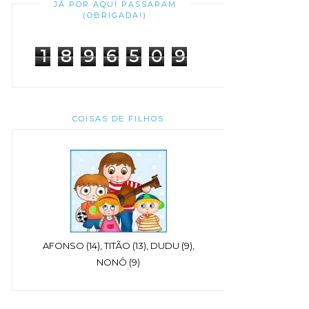
JÁ POR AQUI PASSARAM
(OBRIGADA!)
1
8
9
6
5
0
9
COISAS DE FILHOS
AFONSO (14), TITÃO (13), DUDU (9),
NONÔ (9)