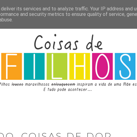
deliver its services and to analyze traffic. Your IP address and 
formance and security metrics to ensure quality of service, gen
abuse.
DO, COISAS DE DOR