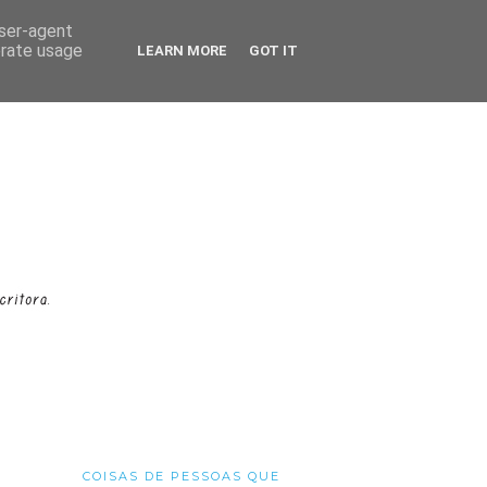
user-agent
erate usage
LEARN MORE
GOT IT
COISAS DE PESSOAS QUE