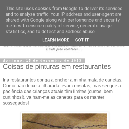
This site uses cookies from Google to deliver its services
and to analyze traffic. Your IP address and user-agent are
shared with Google along with performance and security
metrics to ensure quality of service, generate usage
statistics, and to detect and address abuse.
LEARN MORE
GOT IT
domingo, 15 de dezembro de 2013
Coisas de pinturas em restaurantes
Ir a restaurantes obriga a encher a minha mala de canetas.
Como não deixo a filharada levar consolas, mas sei que a
paciência das crianças atuais têm limites (curtos, bem
curtinhos!), valham-me as canetas para os manter
sossegados!