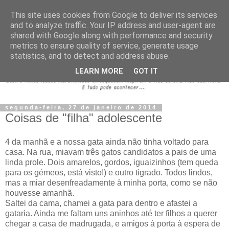
This site uses cookies from Google to deliver its services
and to analyze traffic. Your IP address and user-agent are
shared with Google along with performance and security
metrics to ensure quality of service, generate usage
statistics, and to detect and address abuse.
LEARN MORE
GOT IT
segunda-feira, 27 de janeiro de 2014
Coisas de "filha" adolescente
4 da manhã e a nossa gata ainda não tinha voltado para
casa. Na rua, miavam três gatos candidatos a pais de uma
linda prole. Dois amarelos, gordos, iguaizinhos (tem queda
para os gémeos, está visto!) e outro tigrado. Todos lindos,
mas a miar desenfreadamente à minha porta, como se não
houvesse amanhã.
Saltei da cama, chamei a gata para dentro e afastei a
gataria. Ainda me faltam uns aninhos até ter filhos a querer
chegar a casa de madrugada, e amigos à porta à espera de