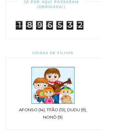
JÁ POR AQUI PASSARAM
(OBRIGADA!)
1
8
9
6
5
3
2
COISAS DE FILHOS
AFONSO (14), TITÃO (13), DUDU (9),
NONÔ (9)