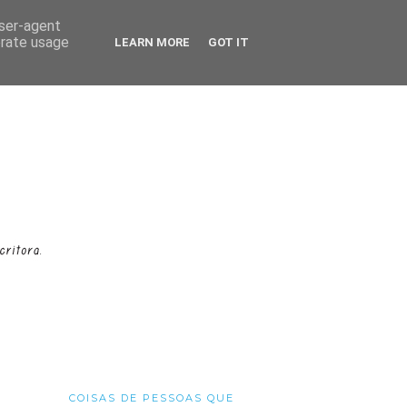
user-agent
erate usage
LEARN MORE
GOT IT
COISAS DE PESSOAS QUE