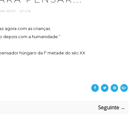
ARA RODI
- 21.1.14
az agora com as crianças
rão depois com a humanidade.”
 pensador húngaro da 1ª metade do séc.XX
Seguinte →