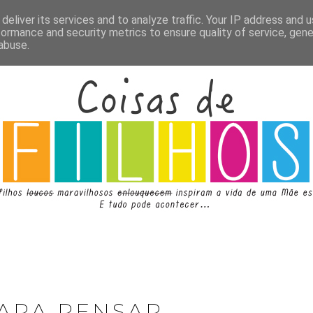
deliver its services and to analyze traffic. Your IP address and 
formance and security metrics to ensure quality of service, gen
abuse.
ARA PENSAR...