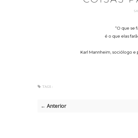
S
“O que se f
é o que elas fa
Karl Mannheim, sociólogo e
TAGS :
← Anterior