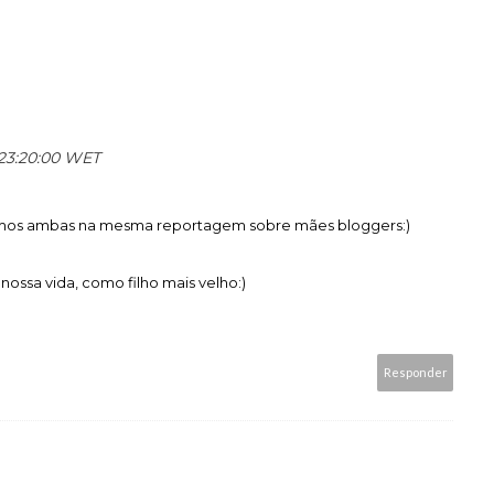
s 23:20:00 WET
Saímos ambas na mesma reportagem sobre mães bloggers:)
ossa vida, como filho mais velho:)
Responder