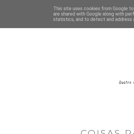
This site uses cookies from Google to 
are shared with Google along with per
statistics, and to detect and address 
COISAS P