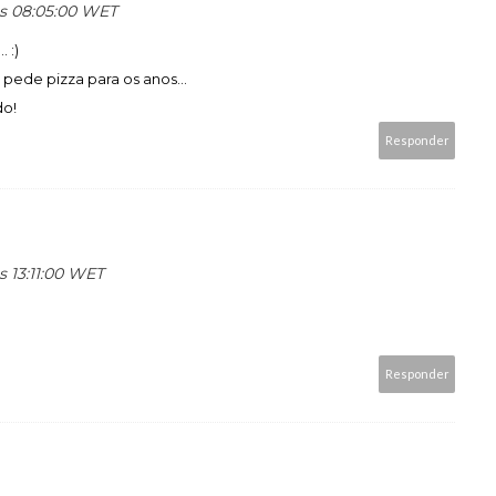
 às 08:05:00 WET
 :)
ede pizza para os anos...
do!
Responder
às 13:11:00 WET
Responder