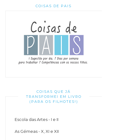
COISAS DE PAIS
COISAS QUE JÁ
TRANSFORMEI EM LIVRO
(PARA OS FILHOTES!)
Escola das Artes - I e II
As Gémeas - X, XI e XII