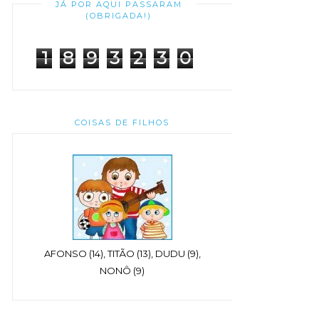
JÁ POR AQUI PASSARAM
(OBRIGADA!)
1
8
9
3
2
3
0
COISAS DE FILHOS
AFONSO (14), TITÃO (13), DUDU (9),
NONÔ (9)