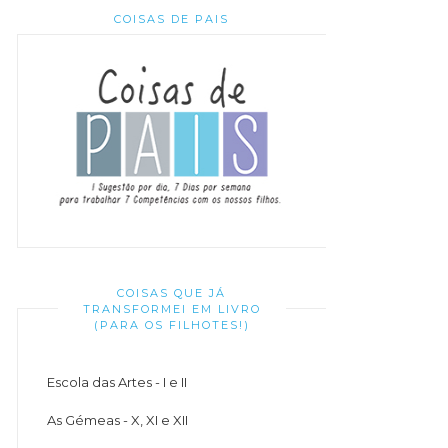
COISAS DE PAIS
COISAS QUE JÁ
TRANSFORMEI EM LIVRO
(PARA OS FILHOTES!)
Escola das Artes - I e II
As Gémeas - X, XI e XII