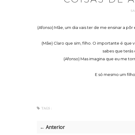
SA
(Afonso) Mãe, um dia vais ter de me ensinar a pôr
(Mãe) Claro que sim, filho. O importante é que v
sabes que terás 
(Afonso) Mas imagina que eu me tor
E só mesmo um filho c
TAGS :
← Anterior