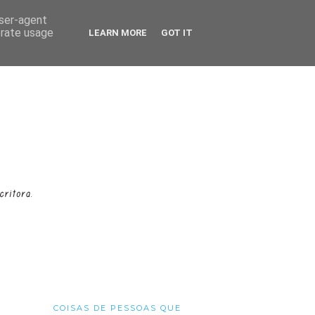
user-agent
erate usage
LEARN MORE
GOT IT
COISAS DE PESSOAS QUE