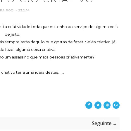
RA RODI
- 23.2.14
 esta criatividade toda que eu tenho ao serviço de alguma coisa
de jeito.
ás sempre atrás daquilo que gostas de fazer. Se és criativo, já
de fazer alguma coisa criativa.
no um assassino que mata pessoas criativamente?
riativo teria uma ideia destas.......
Seguinte →