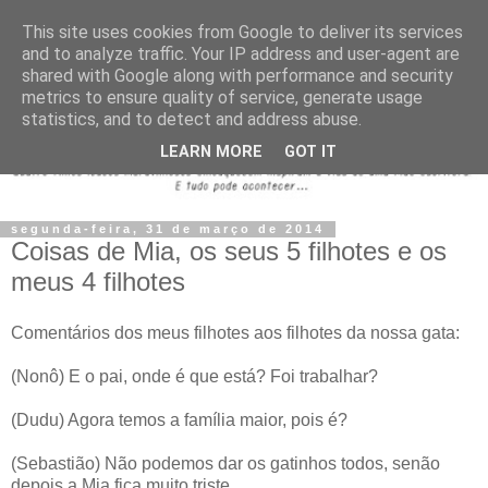
This site uses cookies from Google to deliver its services
and to analyze traffic. Your IP address and user-agent are
shared with Google along with performance and security
metrics to ensure quality of service, generate usage
statistics, and to detect and address abuse.
LEARN MORE
GOT IT
segunda-feira, 31 de março de 2014
Coisas de Mia, os seus 5 filhotes e os
meus 4 filhotes
Comentários dos meus filhotes aos filhotes da nossa gata:
(Nonô) E o pai, onde é que está? Foi trabalhar?
(Dudu) Agora temos a família maior, pois é?
(Sebastião) Não podemos dar os gatinhos todos, senão
depois a Mia fica muito triste...