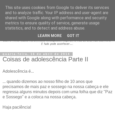
This site uses cookies from Google to deliver its services
and to analyze traffic. Your IP address and user-agent are
shared with Google along with performance and security
metrics to ensure quality of service, generate usage
statistics, and to detect and address abuse.
LEARN MORE
GOT IT
quarta-feira, 16 de abril de 2014
Coisas de adolescência Parte II
Adolescência é...
... quando dizemos ao nosso filho de 10 anos que
precisamos de mais paz e sossego na nossa cabeça e ele
regressa alguns minutos depois com uma folha que diz "Paz
e Sossego" e a coloca na nossa cabeça.
Haja paciência!