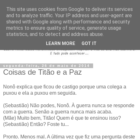
This site uses cookies from Google to deliver its services
and to analyze traffic. Your IP address and user-agent are
shared with Google along with performance and security
metrics to ensure quality of service, generate usage
statistics, and to detect and address abuse.
LEARN MORE
GOT IT
segunda-feira, 26 de maio de 2014
Coisas de Titão e a Paz
Nonô explica que ficou de castigo porque uma colega a
puxou e ela a puxou em seguida.
(Sebastião) Não podes, Nonô. À guerra nunca se responde
com a guerra. Senão a guerra nunca mais acaba.
(Mãe) Muito bem, Titão! Quem é que te ensinou isso?
(Sebastião) Então? Foste tu...
Pronto. Menos mal. A última vez que fiz uma pergunta deste