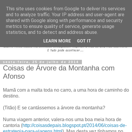
This site uses cookies from Google to deliver its services
and to analyze traffic. Your IP address and user-agent are
shared with Google along with performance and security
metrics to ensure quality of service, generate usage
statistics, and to detect and address abuse.
LEARN MORE
GOT IT
sexta-feira, 25 de julho de 2014
Coisas de Árvore da Montanha com
Afonso
Mamã com a malta toda no carro, a uma hora de caminho do
destino.
(Titão) E se cantássemos a árvore da montanha?
Numa viagem anterior, valera-nos uma boa meia hora de
cantoria (
http://coisasdepais.blogspot.pt/2014/06/coisas-de-
estrategia-para-viagens.html
). Mas desta vez tínhamos no