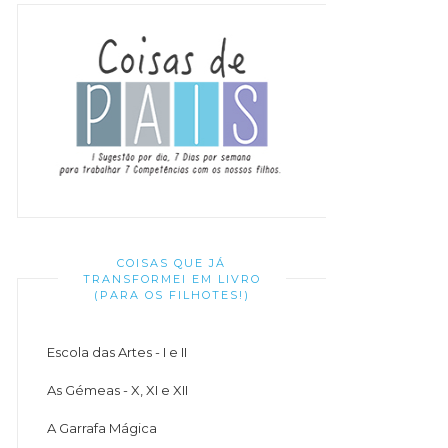
COISAS QUE JÁ
TRANSFORMEI EM LIVRO
(PARA OS FILHOTES!)
Escola das Artes - I e II
As Gémeas - X, XI e XII
A Garrafa Mágica