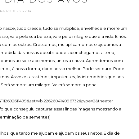
RA RODI
- 26.7.14
o nasce, tudo cresce, tudo se multiplica, envelhece e morre um
sso, vale pela sua beleza, vale pelo milagre que é a vida. E nós,
o com os outros. Crescemos, multiplicamo-nos e ajudamos a
a medida das nossas possibilidade, aconchegamos a terra,
rindamos ao sol e acolhemos juntos a chuva. Aprendemos com
ramos, à nossa forma, dar o nosso melhor. Pode ser duro. Pode
amos. Às vezes assistimos, impotentes, às intempéries que nos
. Será sempre um milagre. Valerá sempre a pena.
1112692611499&set=vb.226260414096732&type=2&theater
afo que conseguiu capturar essas lindas imagens mostrando a
erminação de sementes)
lhos, que tanto me ajudam e ajudam os seus netos. É dia de