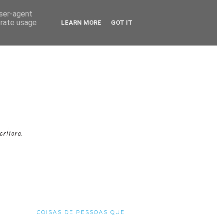
user-agent
erate usage
LEARN MORE
GOT IT
COISAS DE PESSOAS QUE