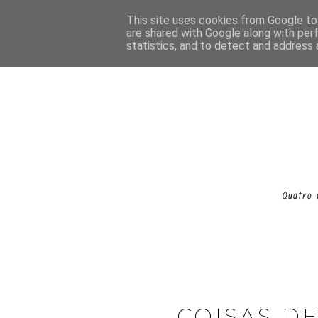
This site uses cookies from Google to 
are shared with Google along with per
statistics, and to detect and address 
COISAS DE