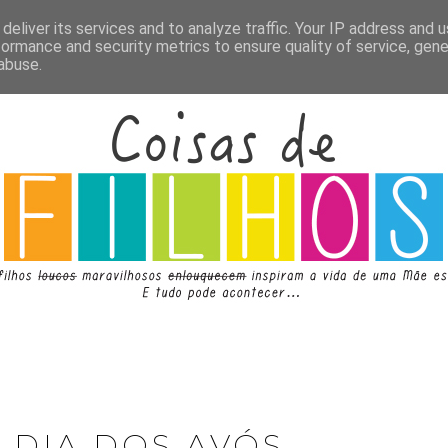
deliver its services and to analyze traffic. Your IP address and 
formance and security metrics to ensure quality of service, gen
abuse.
 DIA DOS AVÓS