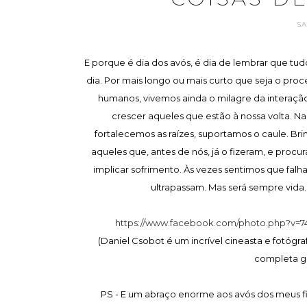
SA
E porque é dia dos avós, é dia de lembrar que tud
dia. Por mais longo ou mais curto que seja o proce
humanos, vivemos ainda o milagre da interaçã
crescer aqueles que estão à nossa volta. N
fortalecemos as raízes, suportamos o caule. B
aqueles que, antes de nós, já o fizeram, e procu
implicar sofrimento. Às vezes sentimos que falh
ultrapassam. Mas será sempre vida
https://www.facebook.com/photo.php?v=74
(Daniel Csobot é um incrível cineasta e fotógr
completa g
PS - E um abraço enorme aos avós dos meus fi