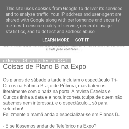
This site uses cookies from Google to deliver its services
and to analyze traffic. Your IP address and user-agent are
shared with Google along with performance and security
metrics to ensure quality of service, generate usage
statistics, and to detect and address abuse.
LEARN MORE
GOT IT
sábado, 26 de julho de 2014
Coisas de Plano B na Expo
Os planos de sábado à tarde incluíam o espectáculo Tri-
Circos na Fábrica Braço de Pólvora, mas batemos
literalmente com o nariz na porta. A revista Estrelas e
Ouriços tinha a data e a hora incorreta (culpa de quem não
sabemos nem interessa), e o espectáculo... só para
setembro!
Felizmente a mamã anda a especializar-se em Planos B...
- E se fôssemos andar de Teleférico na Expo?