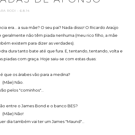
ARA RODI
- 6.8.14
ia era... a sua mãe? O seu pai? Nada disso! O Ricardo Araújo
que geralmente não têm piada nenhuma (meu rico filho, a mãe
mbém existem para dizer as verdades).
ra dura tanto bate até que fura. E, tentando, tentando, volta e
s piadas com graça. Hoje saiu-se com estas duas:
é que os árabes vão para a medina?
(Mãe) Não.
Vão pelos "cominhos"...
ação entre o James Bond e o banco BES?
(Mãe) Não!
er dia também vai ter um James "Maund"...