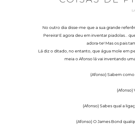
S
No outro dia disse-me que a sua grande referênc
Pereira! E agora deu em inventar piadolas... 
adora-te! Mas os pais ta
Lá diz o ditado, no entanto, que água mole em ped
meia o Afonso lá vai inventando uma
(Afonso) Sabem como 
(Afonso) 
(Afonso) Sabes qual a lig
(Afonso) O James Bond qualqu