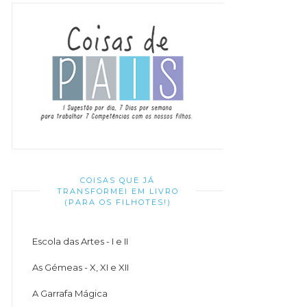
COISAS QUE JÁ
TRANSFORMEI EM LIVRO
(PARA OS FILHOTES!)
Escola das Artes - I e II
As Gémeas - X, XI e XII
A Garrafa Mágica