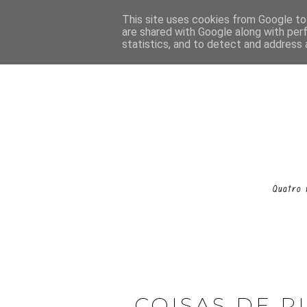
This site uses cookies from Google to 
are shared with Google along with per
statistics, and to detect and address 
COISAS DE P