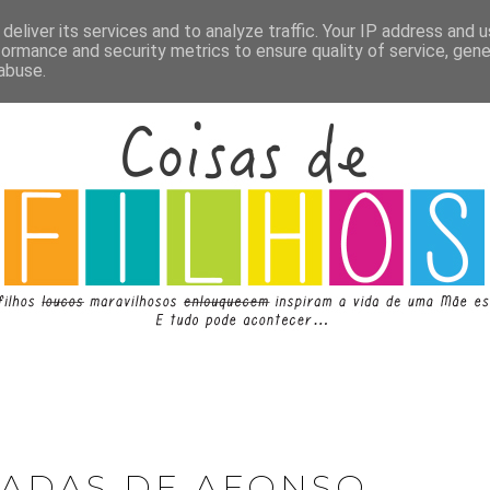
deliver its services and to analyze traffic. Your IP address and 
formance and security metrics to ensure quality of service, gen
abuse.
IADAS DE AFONSO