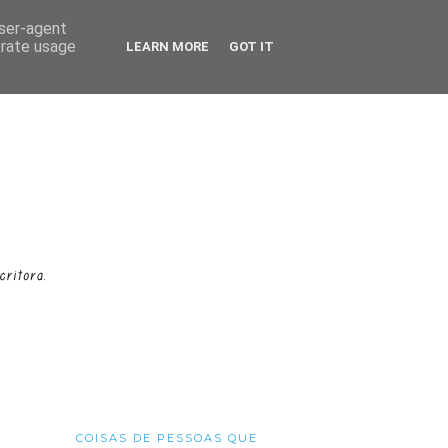
user-agent
erate usage
LEARN MORE
GOT IT
COISAS DE PESSOAS QUE