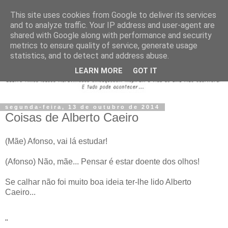
This site uses cookies from Google to deliver its services
and to analyze traffic. Your IP address and user-agent are
shared with Google along with performance and security
metrics to ensure quality of service, generate usage
statistics, and to detect and address abuse.
LEARN MORE
GOT IT
segunda-feira, 13 de outubro de 2014
Coisas de Alberto Caeiro
(Mãe) Afonso, vai lá estudar!
(Afonso) Não, mãe... Pensar é estar doente dos olhos!
Se calhar não foi muito boa ideia ter-lhe lido Alberto
Caeiro...
"