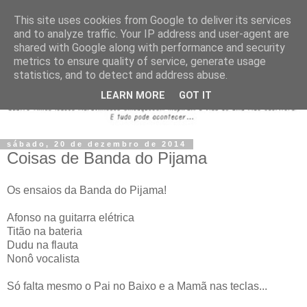
This site uses cookies from Google to deliver its services
and to analyze traffic. Your IP address and user-agent are
shared with Google along with performance and security
metrics to ensure quality of service, generate usage
statistics, and to detect and address abuse.
LEARN MORE
GOT IT
sábado, 20 de dezembro de 2014
Coisas de Banda do Pijama
Os ensaios da Banda do Pijama!
Afonso na guitarra elétrica
Titão na bateria
Dudu na flauta
Nonô vocalista
Só falta mesmo o Pai no Baixo e a Mamã nas teclas...