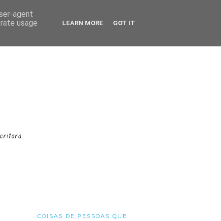
user-agent
erate usage
LEARN MORE
GOT IT
COISAS DE PESSOAS QUE