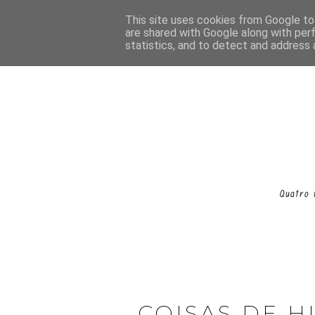
This site uses cookies from Google to 
are shared with Google along with per
statistics, and to detect and address 
COISAS DE H