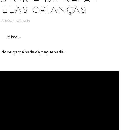
ELAS CRIANÇAS
RA RODI
- 24.12.14
E é isto...
 doce gargalhada da pequenada...