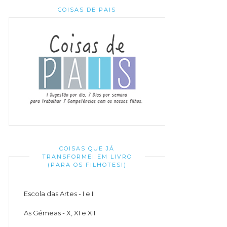
COISAS DE PAIS
COISAS QUE JÁ
TRANSFORMEI EM LIVRO
(PARA OS FILHOTES!)
Escola das Artes - I e II
As Gémeas - X, XI e XII