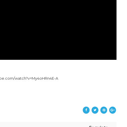
tube.com/watch?v=My4oHRn4E-A