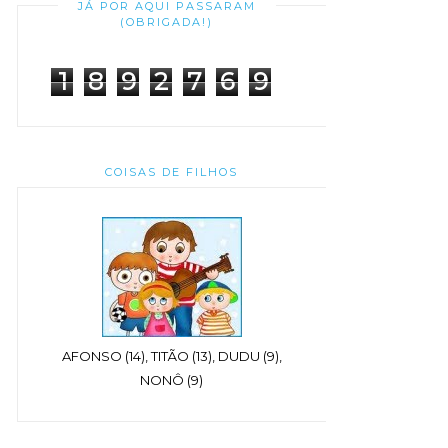
JÁ POR AQUI PASSARAM
(OBRIGADA!)
1
8
9
2
7
6
9
COISAS DE FILHOS
AFONSO (14), TITÃO (13), DUDU (9),
NONÔ (9)