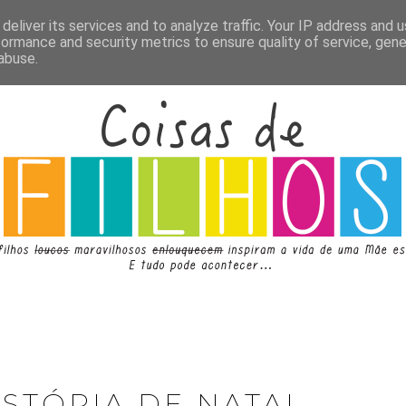
deliver its services and to analyze traffic. Your IP address and 
formance and security metrics to ensure quality of service, gen
abuse.
ISTÓRIA DE NATAL