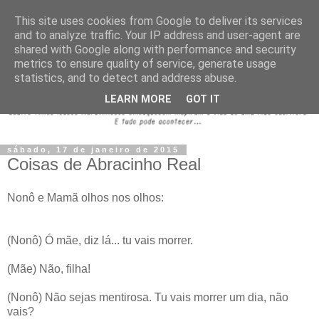
This site uses cookies from Google to deliver its services
and to analyze traffic. Your IP address and user-agent are
shared with Google along with performance and security
metrics to ensure quality of service, generate usage
statistics, and to detect and address abuse.
LEARN MORE
GOT IT
sábado, 17 de janeiro de 2015
Coisas de Abracinho Real
Nonô e Mamã olhos nos olhos:
(Nonô) Ó mãe, diz lá... tu vais morrer.
(Mãe) Não, filha!
(Nonô) Não sejas mentirosa. Tu vais morrer um dia, não
vais?