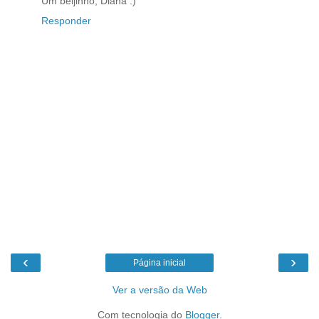
Um beijinho, Diana :)
Responder
‹
›
Página inicial
Ver a versão da Web
Com tecnologia do
Blogger
.