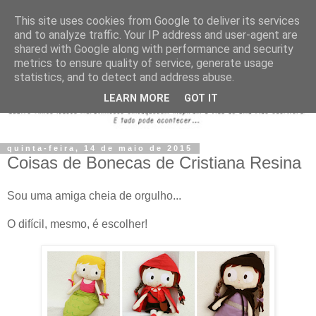
This site uses cookies from Google to deliver its services
and to analyze traffic. Your IP address and user-agent are
shared with Google along with performance and security
metrics to ensure quality of service, generate usage
statistics, and to detect and address abuse.
LEARN MORE
GOT IT
quinta-feira, 14 de maio de 2015
Coisas de Bonecas de Cristiana Resina
Sou uma amiga cheia de orgulho...
O difícil, mesmo, é escolher!