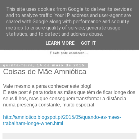
This site uses cookies from Google to deliver its services
and to analyze traffic. Your IP address and user-agent are
shared with Google along with performance and security
metrics to ensure quality of service, generate usage
statistics, and to detect and address abuse.
LEARN MORE
GOT IT
quinta-feira, 14 de maio de 2015
Coisas de Mãe Amniótica
Vale mesmo a pena conhecer este blog!
E este post é para todas as mães que têm de ficar longe dos
seus filhos, mas que conseguem transformar a distância
numa presença constante, muito especial.
http://amniotico.blogspot.pt/2015/05/quando-as-maes-
trabalham-longe-when.html