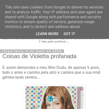
This site uses cookies from Google to deliver its services
and to analyze traffic. Your IP address and user-agent are
shared with Google along with performance and security
metrics to ensure quality of service, generate usage
statistics, and to detect and address abuse.
LEARN MORE
GOT IT
terça-feira, 5 de maio de 2015
Coisas de Violetta profanada
E assim demonstra o meu filho Dudu, de apenas 5 anos,
todo o amor e carinho pela atriz e cantora que a sua irmã
gémea tanto venera...