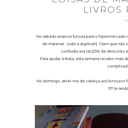
LIVROS
S
No sábado avancei furiosa para o hipermercado com
de material... tudo a duplicar!). Claro que não
confusão era tal (25% de desconto
Para ajudar à festa, esta semana recebo mais du
complicadas
No domingo, atirei-me de cabeça aos livros por 
57! (e aind