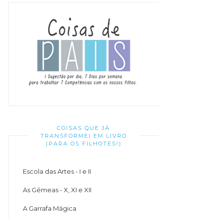
COISAS QUE JÁ
TRANSFORMEI EM LIVRO
(PARA OS FILHOTES!)
Escola das Artes - I e II
As Gémeas - X, XI e XII
A Garrafa Mágica