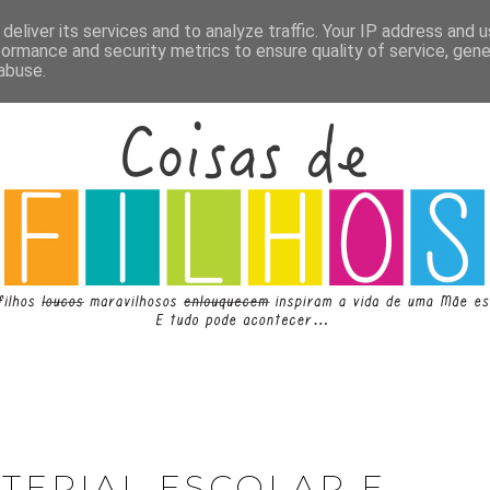
deliver its services and to analyze traffic. Your IP address and 
formance and security metrics to ensure quality of service, gen
abuse.
TERIAL ESCOLAR E