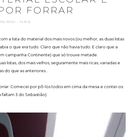
 POR FORRAR
ARA RODI
- 14.9.15
 a lista do material dos mais novos (ou melhor, as duas listas
 sabia o que era tudo. Claro que não havia tudo. E claro que a
 em campanha Continente) que só trouxe metade.
as listas, dos mais velhos, seguramente mais ricas, variadas e
 do que as anteriores...
forrar. Comecei por pô-los todos em cima da mesa e contei-os:
a faltam 3 do Sebastião).