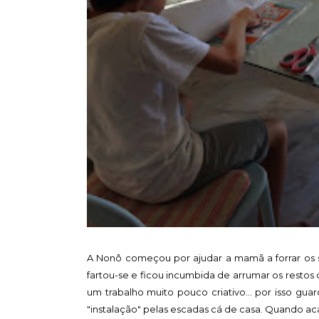
A Nonô começou por ajudar a mamã a forrar os 
fartou-se e ficou incumbida de arrumar os restos 
um trabalho muito pouco criativo... por isso g
"instalação" pelas escadas cá de casa. Quando aca