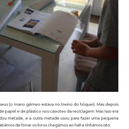
seus (o mano gémeo estava no treino do hóquei). Mas depois
de papel e de plástico nos caixotes da reciclagem. Mas isso era
uardou metade, e a outra metade usou para fazer uma pequena
bámos de forrar os livros chegámos ao hall e tínhamos isto: