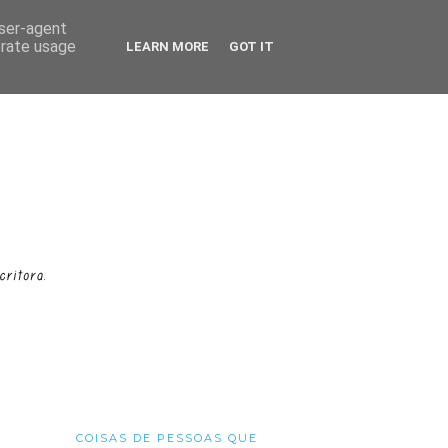
user-agent
erate usage
LEARN MORE
GOT IT
COISAS DE PESSOAS QUE