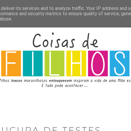
deliver its services and to analyze traffic. Your IP address and 
formance and security metrics to ensure quality of service, gen
abuse.
OUCURA DE TESTES