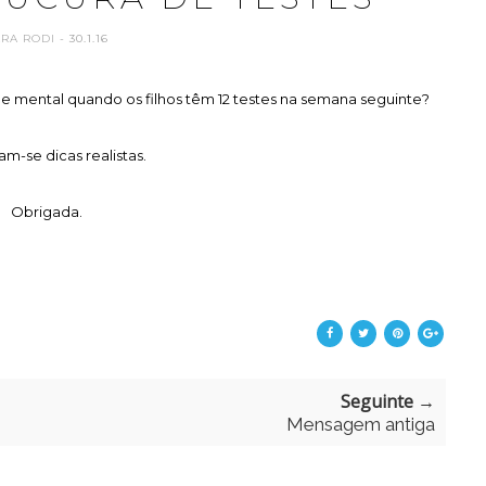
ARA RODI
- 30.1.16
mental quando os filhos têm 12 testes na semana seguinte?
m-se dicas realistas.
Obrigada.
Seguinte →
Mensagem antiga