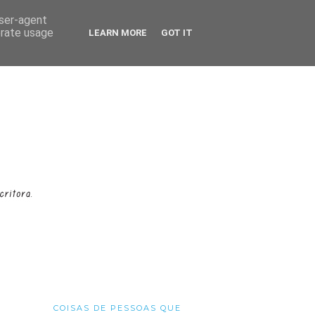
user-agent
erate usage
LEARN MORE
GOT IT
COISAS DE PESSOAS QUE