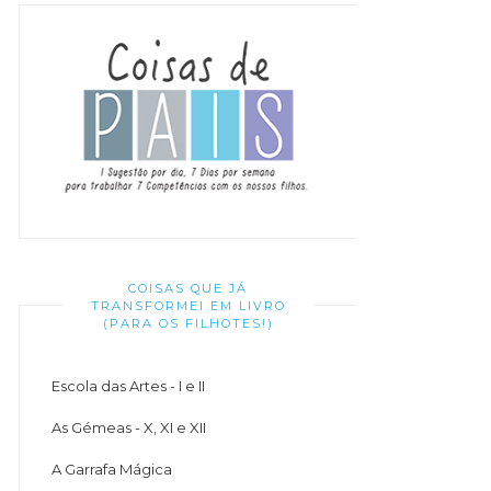
COISAS QUE JÁ
TRANSFORMEI EM LIVRO
(PARA OS FILHOTES!)
Escola das Artes - I e II
As Gémeas - X, XI e XII
A Garrafa Mágica