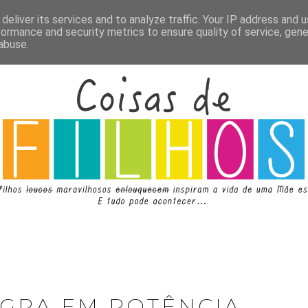
deliver its services and to analyze traffic. Your IP address and 
formance and security metrics to ensure quality of service, gen
abuse.
OGRA EM POTÊNCIA