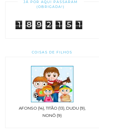
JÁ POR AQUI PASSARAM
(OBRIGADA!)
1
8
9
2
1
5
1
COISAS DE FILHOS
AFONSO (14), TITÃO (13), DUDU (9),
NONÔ (9)