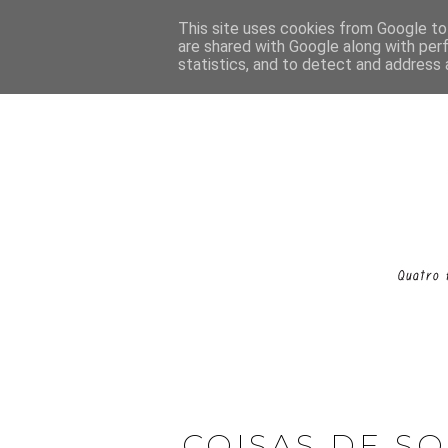
This site uses cookies from Google to 
are shared with Google along with per
statistics, and to detect and address 
COISAS DE S