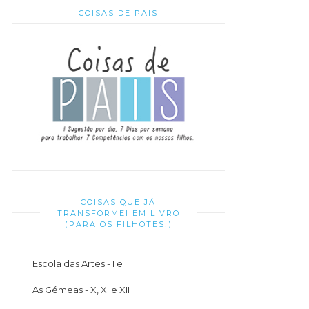
COISAS DE PAIS
COISAS QUE JÁ
TRANSFORMEI EM LIVRO
(PARA OS FILHOTES!)
Escola das Artes - I e II
As Gémeas - X, XI e XII