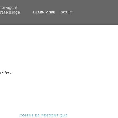
user-agent
erate usage
LEARN MORE
GOT IT
COISAS DE PESSOAS QUE