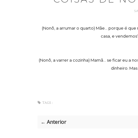
S
(Nonô, a arrumar o quarto) Mãe... porque é qu
casa, e vendemos? 
(Nonô, a varrer a cozinha) Mamã... se ficar eu 
dinheiro. Mas
TAGS :
← Anterior