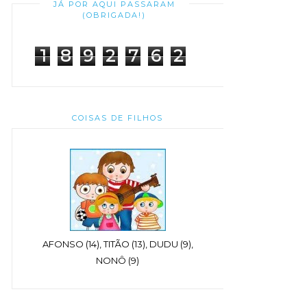
JÁ POR AQUI PASSARAM
(OBRIGADA!)
1
8
9
2
7
6
2
COISAS DE FILHOS
AFONSO (14), TITÃO (13), DUDU (9),
NONÔ (9)