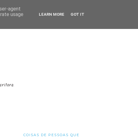
user-agent
erate usage
LEARN MORE
GOT IT
COISAS DE PESSOAS QUE