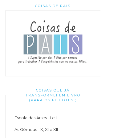
COISAS DE PAIS
COISAS QUE JÁ
TRANSFORMEI EM LIVRO
(PARA OS FILHOTES!)
Escola das Artes - I e II
As Gémeas - X, XI e XII