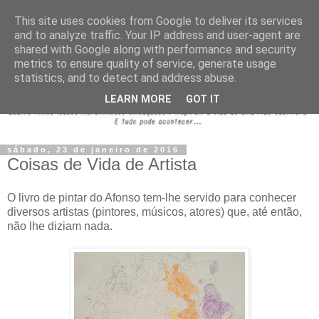
This site uses cookies from Google to deliver its services
and to analyze traffic. Your IP address and user-agent are
shared with Google along with performance and security
metrics to ensure quality of service, generate usage
statistics, and to detect and address abuse.
LEARN MORE
GOT IT
sábado, 23 de janeiro de 2016
Coisas de Vida de Artista
O livro de pintar do Afonso tem-lhe servido para conhecer
diversos artistas (pintores, músicos, atores) que, até então,
não lhe diziam nada.