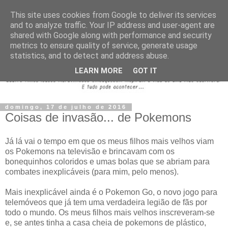
This site uses cookies from Google to deliver its services
and to analyze traffic. Your IP address and user-agent are
shared with Google along with performance and security
metrics to ensure quality of service, generate usage
statistics, and to detect and address abuse.
LEARN MORE
GOT IT
domingo, 17 de julho de 2016
Coisas de invasão... de Pokemons
Já lá vai o tempo em que os meus filhos mais velhos viam
os Pokemons na televisão e brincavam com os
bonequinhos coloridos e umas bolas que se abriam para
combates inexplicáveis (para mim, pelo menos).
Mais inexplicável ainda é o Pokemon Go, o novo jogo para
telemóveos que já tem uma verdadeira legião de fãs por
todo o mundo. Os meus filhos mais velhos inscreveram-se
e, se antes tinha a casa cheia de pokemons de plástico,