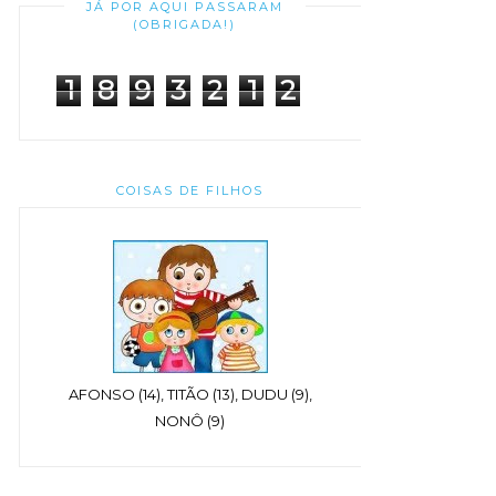
JÁ POR AQUI PASSARAM
(OBRIGADA!)
1
8
9
3
2
1
2
COISAS DE FILHOS
AFONSO (14), TITÃO (13), DUDU (9),
NONÔ (9)