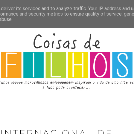
deliver its services and to analyze traffic. Your IP address and 
formance and security metrics to ensure quality of service, gen
abuse.
 INTERNACIONAL DE