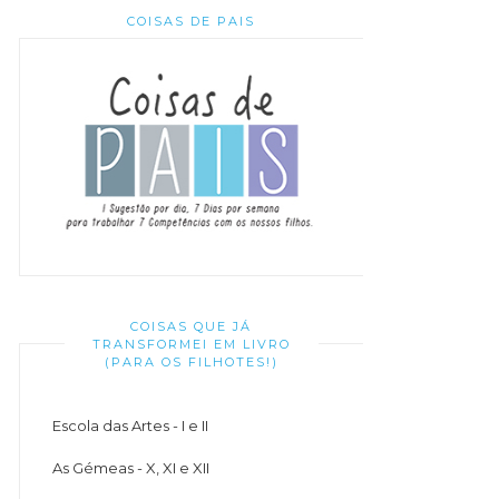
COISAS DE PAIS
COISAS QUE JÁ
TRANSFORMEI EM LIVRO
(PARA OS FILHOTES!)
Escola das Artes - I e II
As Gémeas - X, XI e XII