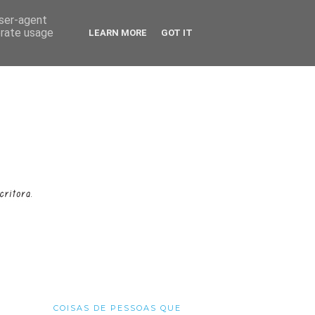
user-agent
erate usage
LEARN MORE
GOT IT
COISAS DE PESSOAS QUE