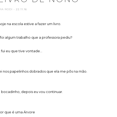
RA RODI
- 22.11.16
e na escola estive a fazer um livro.
foi algum trabalho que a professora pediu?
fui eu que tive vontade...
ei nos papelinhos dobrados que ela me pôs na mão.
 bocadinho, depois eu vou continuar.
nor que é uma Árvore