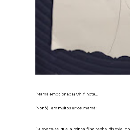
(Mamã emocionada) Oh, filhota...
(Nonô) Tem muitos erros, mamã?
(Suspeita-se que a minha filha tenha dislexia, 