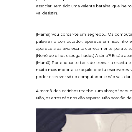
associar. Tem sido uma valente batalha, que lhe 
vai desistir).
(Mamã) Vou contar-te um segredo... Os computad
palavra no computador, aparece um risquinho em 
aparece a palavra escrita corretamente, para tu su
(Nonô de olhos esbugalhados) A sério?! Então assi
(Mamã) Por enquanto tens de treinar a escrita e
muito mais importante aquilo que tu escreveres, v
poder escrever só no computador, e não vais dar 
A mamã-dos-carinhos recebeu um abraço "daqueles"
Não, os erros não nos vão separar. Não nos vão de