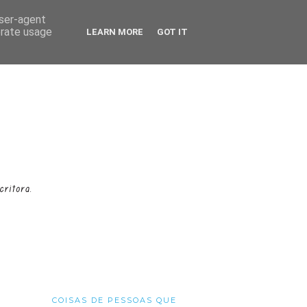
user-agent
erate usage
LEARN MORE
GOT IT
COISAS DE PESSOAS QUE