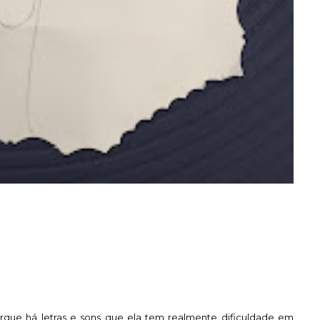
porque há letras e sons que ela tem realmente dificuldade em