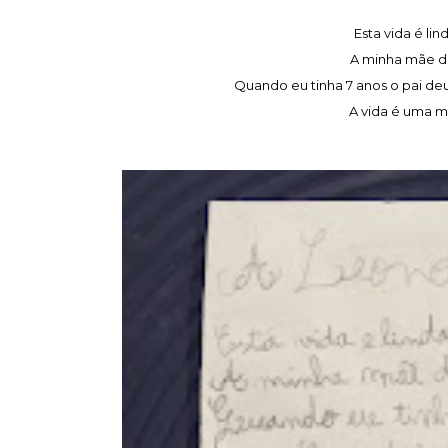
Esta vida é li
A minha mãe d
Quando eu tinha 7 anos o pai deu-
A vida é uma m