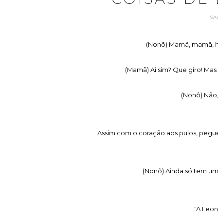
SA
(Nonô) Mamã, mamã, hoj
(Mamã) Ai sim? Que giro! Mas 
(Nonô) Não, 
Assim com o coração aos pulos, pegu
(Nonô) Ainda só tem um
"A Leo