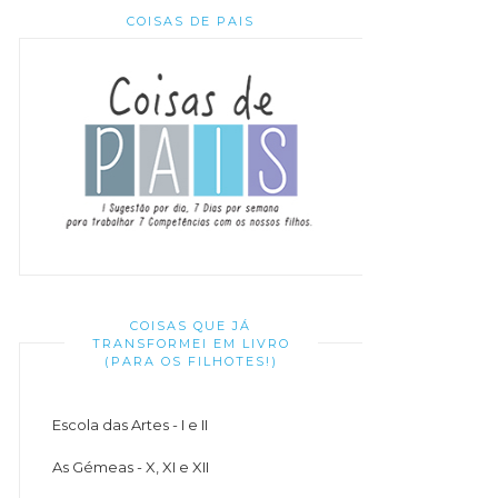
COISAS DE PAIS
COISAS QUE JÁ
TRANSFORMEI EM LIVRO
(PARA OS FILHOTES!)
Escola das Artes - I e II
As Gémeas - X, XI e XII