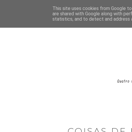
This site uses cookies from Google to 
are shared with Google along with per
statistics, and to detect and address 
COISAS DE