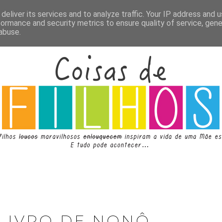
deliver its services and to analyze traffic. Your IP address and 
formance and security metrics to ensure quality of service, gen
abuse.
 LIVRO DE NONÔ