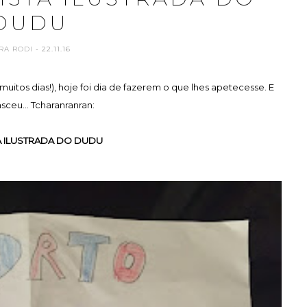
DUDU
RA RODI
- 22.11.16
tos dias!), hoje foi dia de fazerem o que lhes apetecesse. E
sceu... Tcharanranran:
A ILUSTRADA DO DUDU