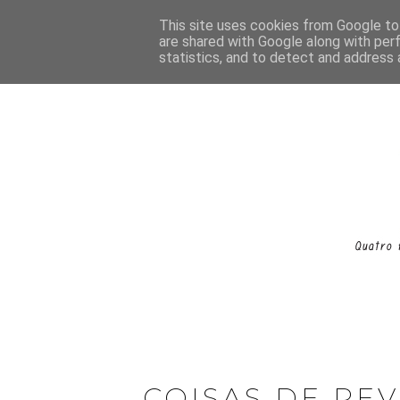
This site uses cookies from Google to 
are shared with Google along with per
statistics, and to detect and address 
COISAS DE REV