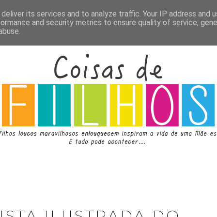
deliver its services and to analyze traffic. Your IP address and 
formance and security metrics to ensure quality of service, gen
abuse.
ISTA ILUSTRADA DO