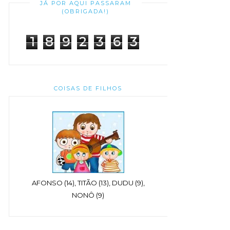
JÁ POR AQUI PASSARAM
(OBRIGADA!)
1
8
9
2
3
6
3
COISAS DE FILHOS
AFONSO (14), TITÃO (13), DUDU (9),
NONÔ (9)