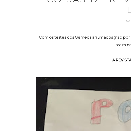
SA
Com os testes dos Gémeos arrumados (não por mui
assim na
A REVIST