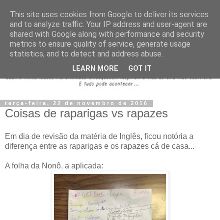
This site uses cookies from Google to deliver its services
and to analyze traffic. Your IP address and user-agent are
shared with Google along with performance and security
metrics to ensure quality of service, generate usage
statistics, and to detect and address abuse.
LEARN MORE
GOT IT
terça-feira, 22 de novembro de 2016
Coisas de raparigas vs rapazes
Em dia de revisão da matéria de Inglês, ficou notória a
diferença entre as raparigas e os rapazes cá de casa...
A folha da Nonô, a aplicada: