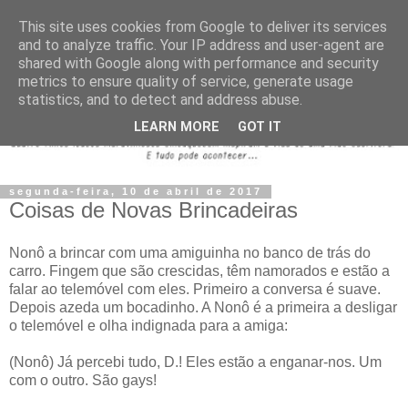
This site uses cookies from Google to deliver its services
and to analyze traffic. Your IP address and user-agent are
shared with Google along with performance and security
metrics to ensure quality of service, generate usage
statistics, and to detect and address abuse.
LEARN MORE
GOT IT
segunda-feira, 10 de abril de 2017
Coisas de Novas Brincadeiras
Nonô a brincar com uma amiguinha no banco de trás do
carro. Fingem que são crescidas, têm namorados e estão a
falar ao telemóvel com eles. Primeiro a conversa é suave.
Depois azeda um bocadinho. A Nonô é a primeira a desligar
o telemóvel e olha indignada para a amiga:
(Nonô) Já percebi tudo, D.! Eles estão a enganar-nos. Um
com o outro. São gays!