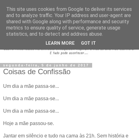
This site uses cookies from Google to deliver its services
and to analyze traffic. Your IP address and user-agent are
shared with Google along with performance and security
metrics to ensure quality of service, generate usage
statistics, and to detect and address abuse.
LEARN MORE
GOT IT
segunda-feira, 5 de junho de 2017
Coisas de Confissão
Um dia a mãe passa-se...
Um dia a mãe passa-se...
Um dia a mãe passa-se...
Hoje a mãe passou-se.
Jantar em silêncio e tudo na cama às 21h. Sem história e