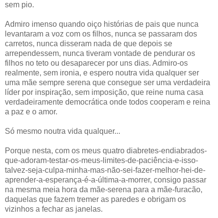
sem pio.
Admiro imenso quando oiço histórias de pais que nunca
levantaram a voz com os filhos, nunca se passaram dos
carretos, nunca disseram nada de que depois se
arrependessem, nunca tiveram vontade de pendurar os
filhos no teto ou desaparecer por uns dias. Admiro-os
realmente, sem ironia, e espero noutra vida qualquer ser
uma mãe sempre serena que consegue ser uma verdadeira
líder por inspiração, sem imposição, que reine numa casa
verdadeiramente democrática onde todos cooperam e reina
a paz e o amor.
Só mesmo noutra vida qualquer...
Porque nesta, com os meus quatro diabretes-endiabrados-
que-adoram-testar-os-meus-limites-de-paciência-e-isso-
talvez-seja-culpa-minha-mas-não-sei-fazer-melhor-hei-de-
aprender-a-esperança-é-a-última-a-morrer, consigo passar
na mesma meia hora da mãe-serena para a mãe-furacão,
daquelas que fazem tremer as paredes e obrigam os
vizinhos a fechar as janelas.