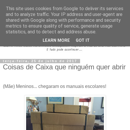
This site uses cookies from Google to deliver its services
and to analyze traffic. Your IP address and user-agent are
shared with Google along with performance and security
metrics to ensure quality of service, generate usage
statistics, and to detect and address abuse.
LEARN MORE
GOT IT
terça-feira, 25 de julho de 2017
Coisas de Caixa que ninguém quer abrir
(Mãe) Meninos... chegaram os manuais escolares!