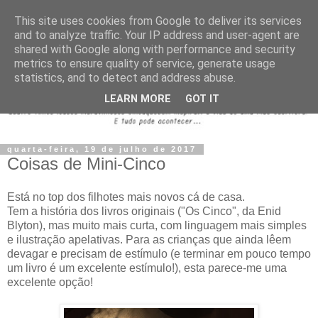
This site uses cookies from Google to deliver its services
and to analyze traffic. Your IP address and user-agent are
shared with Google along with performance and security
metrics to ensure quality of service, generate usage
statistics, and to detect and address abuse.
LEARN MORE
GOT IT
quarta-feira, 19 de julho de 2017
Coisas de Mini-Cinco
Está no top dos filhotes mais novos cá de casa.
Tem a história dos livros originais ("Os Cinco", da Enid
Blyton), mas muito mais curta, com linguagem mais simples
e ilustração apelativas. Para as crianças que ainda lêem
devagar e precisam de estímulo (e terminar em pouco tempo
um livro é um excelente estímulo!), esta parece-me uma
excelente opção!