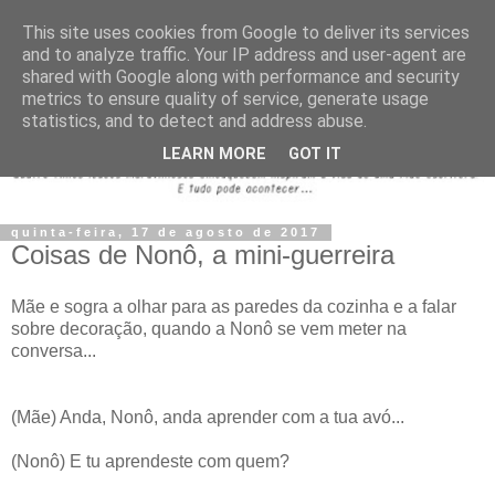
This site uses cookies from Google to deliver its services
and to analyze traffic. Your IP address and user-agent are
shared with Google along with performance and security
metrics to ensure quality of service, generate usage
statistics, and to detect and address abuse.
LEARN MORE
GOT IT
quinta-feira, 17 de agosto de 2017
Coisas de Nonô, a mini-guerreira
Mãe e sogra a olhar para as paredes da cozinha e a falar
sobre decoração, quando a Nonô se vem meter na
conversa...
(Mãe) Anda, Nonô, anda aprender com a tua avó...
(Nonô) E tu aprendeste com quem?