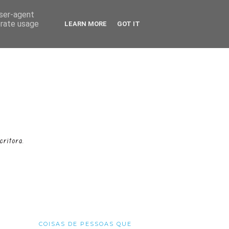
user-agent
erate usage
LEARN MORE
GOT IT
COISAS DE PESSOAS QUE