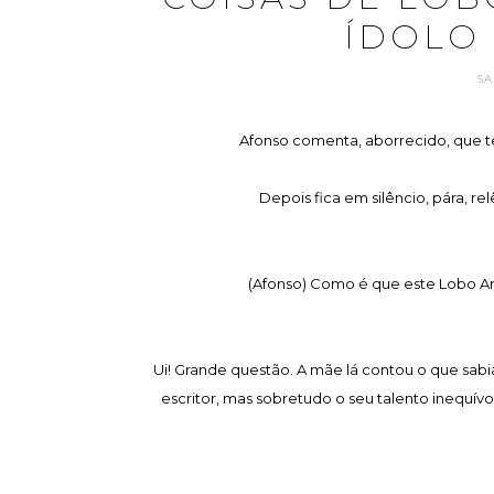
ÍDOLO 
SA
Afonso comenta, aborrecido, que te
Depois fica em silêncio, pára, relê
(Afonso) Como é que este Lobo A
Ui! Grande questão. A mãe lá contou o que sab
escritor, mas sobretudo o seu talento inequívo