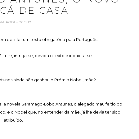
CÁ DE CASA
RA RODI
- 26.9.17
m de ir ler um texto obrigatório para Português.
, ri-se, intriga-se, devora o texto e inquieta-se.
ntunes ainda não ganhou o Prémio Nobel, mãe?
ia: a novela Saramago-Lobo Antunes, o alegado mau feitio do
co, e o Nobel que, no entender da mãe, já lhe devia ter sido
atribuído.