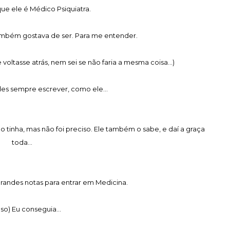
ue ele é Médico Psiquiatra.
também gostava de ser. Para me entender.
voltasse atrás, nem sei se não faria a mesma coisa...)
es sempre escrever, como ele...
e o tinha, mas não foi preciso. Ele também o sabe, e daí a graça
toda...
grandes notas para entrar em Medicina.
so) Eu conseguia...