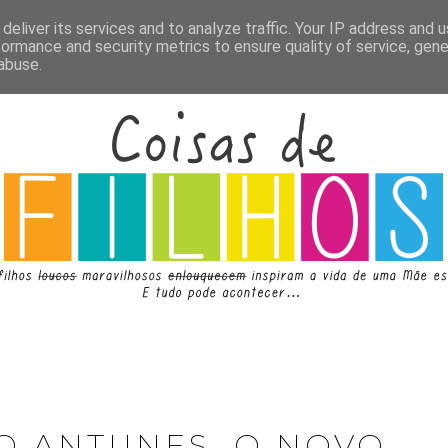
deliver its services and to analyze traffic. Your IP address and 
formance and security metrics to ensure quality of service, gen
abuse.
O ANTUNES, O NOVO