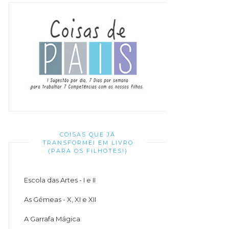
COISAS QUE JÁ
TRANSFORMEI EM LIVRO
(PARA OS FILHOTES!)
Escola das Artes - I e II
As Gémeas - X, XI e XII
A Garrafa Mágica