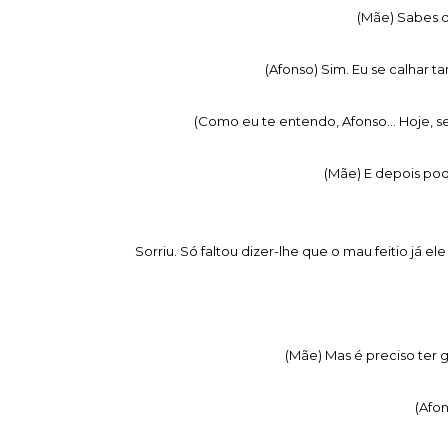
(Mãe) Sabes q
(Afonso) Sim. Eu se calhar 
(Como eu te entendo, Afonso... Hoje, se 
(Mãe) E depois pod
Sorriu. Só faltou dizer-lhe que o mau feitio já el
(Mãe) Mas é preciso ter 
(Afon