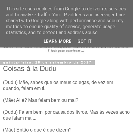
This site uses cookies from Google to deliver its services
and to analyze traffic. Your IP address and user-agent are
shared with Google along with performance and security
metrics to ensure quality of service, generate usage
statistics, and to detect and address abuse.
LEARN MORE
GOT IT
quinta-feira, 28 de setembro de 2017
Coisas à la Dudu
(Dudu) Mãe, sabes que os meus colegas, de vez em
quando, falam em ti.
(Mãe) Ai é? Mas falam bem ou mal?
(Dudu) Falam bem, por causa dos livros. Mas às vezes acho
que falam mal...
(Mãe) Então o que é que dizem?