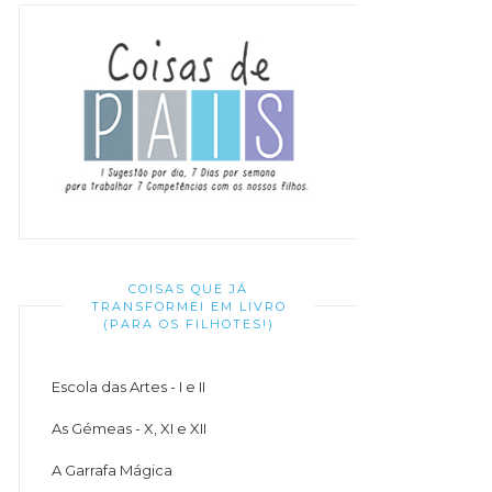
COISAS QUE JÁ
TRANSFORMEI EM LIVRO
(PARA OS FILHOTES!)
Escola das Artes - I e II
As Gémeas - X, XI e XII
A Garrafa Mágica