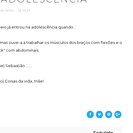
RA RODI
- 12.10.17
io já entrou na adolescência quando...
te, mas ouve-a a trabalhar os músculos dos braços com flexões e o
ack" com abdominais.
e) Sebastião........
o) Coisas da vida, mãe!