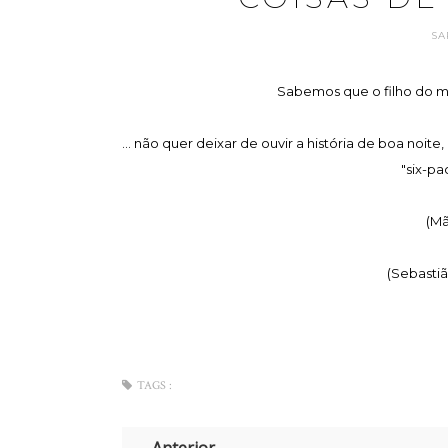
SA
Sabemos que o filho do me
... não quer deixar de ouvir a história de boa noi
"six-p
(Mã
(Sebastiã
TAGS :