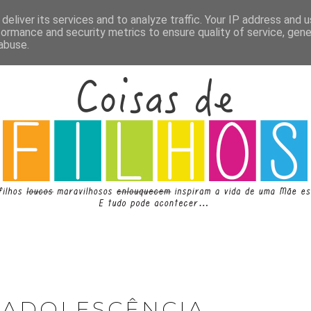
deliver its services and to analyze traffic. Your IP address and 
formance and security metrics to ensure quality of service, gen
abuse.
 ADOLESCÊNCIA