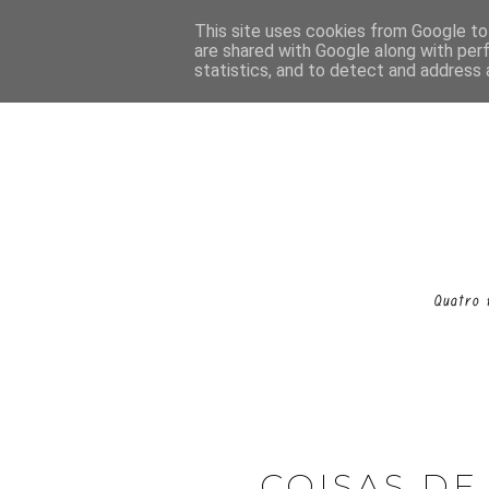
This site uses cookies from Google to 
are shared with Google along with per
statistics, and to detect and address 
COISAS DE