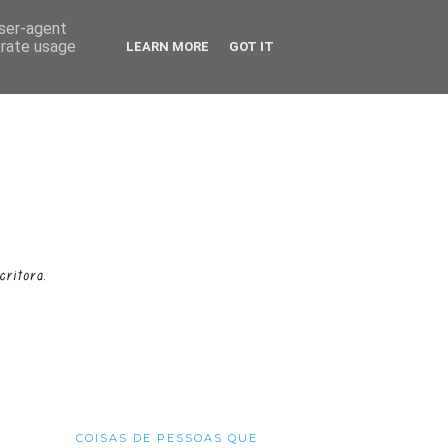
user-agent
erate usage
LEARN MORE
GOT IT
COISAS DE PESSOAS QUE