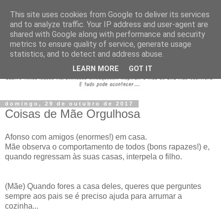
This site uses cookies from Google to deliver its services
and to analyze traffic. Your IP address and user-agent are
shared with Google along with performance and security
metrics to ensure quality of service, generate usage
statistics, and to detect and address abuse.
LEARN MORE
GOT IT
domingo, 29 de outubro de 2017
Coisas de Mãe Orgulhosa
Afonso com amigos (enormes!) em casa.
Mãe observa o comportamento de todos (bons rapazes!) e,
quando regressam às suas casas, interpela o filho.
(Mãe) Quando fores a casa deles, queres que perguntes
sempre aos pais se é preciso ajuda para arrumar a
cozinha...