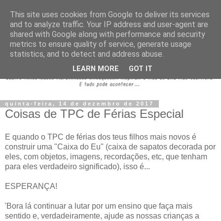
This site uses cookies from Google to deliver its services
and to analyze traffic. Your IP address and user-agent are
shared with Google along with performance and security
metrics to ensure quality of service, generate usage
statistics, and to detect and address abuse.
LEARN MORE
GOT IT
quinta-feira, 14 de dezembro de 2017
Coisas de TPC de Férias Especial
E quando o TPC de férias dos teus filhos mais novos é
construir uma "Caixa do Eu" (caixa de sapatos decorada por
eles, com objetos, imagens, recordações, etc, que tenham
para eles verdadeiro significado), isso é...
ESPERANÇA!
'Bora lá continuar a lutar por um ensino que faça mais
sentido e, verdadeiramente, ajude as nossas crianças a