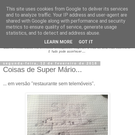
This site uses cookies from Google to deliver its services
and to analyze traffic. Your IP address and user-agent are
shared with Google along with performance and security
metrics to ensure quality of service, generate usage
statistics, and to detect and address abuse.
LEARN MORE
GOT IT
segunda-feira, 12 de fevereiro de 2018
Coisas de Super Mário...
... em versão "restaurante sem telemóveis".