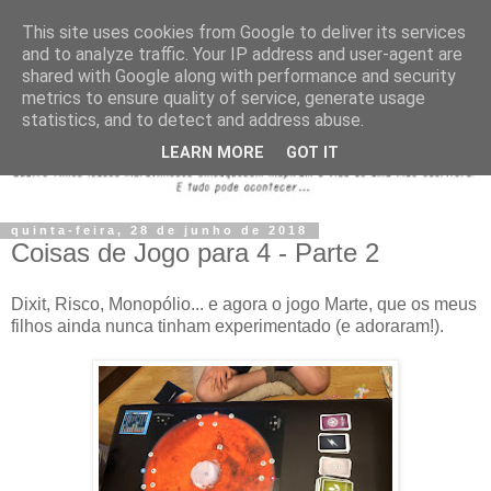
This site uses cookies from Google to deliver its services
and to analyze traffic. Your IP address and user-agent are
shared with Google along with performance and security
metrics to ensure quality of service, generate usage
statistics, and to detect and address abuse.
LEARN MORE
GOT IT
quinta-feira, 28 de junho de 2018
Coisas de Jogo para 4 - Parte 2
Dixit, Risco, Monopólio... e agora o jogo Marte, que os meus
filhos ainda nunca tinham experimentado (e adoraram!).