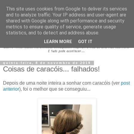
This site uses cookies from Google to deliver its services
and to analyze traffic. Your IP address and user-agent are
shared with Google along with performance and security
metrics to ensure quality of service, generate usage
statistics, and to detect and address abuse.
LEARN MORE
GOT IT
quinta-feira, 8 de novembro de 2018
Coisas de caracóis... falhados!
Depois de uma noite inteira a sonhar com caracóis (ver
post
anterior
), foi o melhor que se conseguiu...