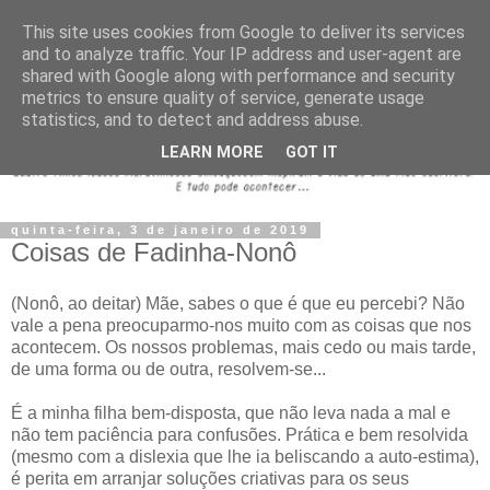
This site uses cookies from Google to deliver its services
and to analyze traffic. Your IP address and user-agent are
shared with Google along with performance and security
metrics to ensure quality of service, generate usage
statistics, and to detect and address abuse.
LEARN MORE
GOT IT
quinta-feira, 3 de janeiro de 2019
Coisas de Fadinha-Nonô
(Nonô, ao deitar) Mãe, sabes o que é que eu percebi? Não
vale a pena preocuparmo-nos muito com as coisas que nos
acontecem. Os nossos problemas, mais cedo ou mais tarde,
de uma forma ou de outra, resolvem-se...
É a minha filha bem-disposta, que não leva nada a mal e
não tem paciência para confusões. Prática e bem resolvida
(mesmo com a dislexia que lhe ia beliscando a auto-estima),
é perita em arranjar soluções criativas para os seus